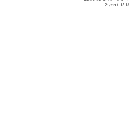
Sütlüce Mh. İstiklal Cd. No:1
Ziyaret i: 15.4