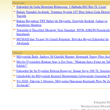
Ekonomi
Eskişehir’de Gıda Denetimi Bilançosu: 1 Haftada 802 Bin TL Ceza!
Bakan Yumaklı Açıkladı: Temmuz Ayında 107 Bini Aşkın Gıda Denet
Yapıldı
Bakan Bayraktar TRT Haber’de Duyurdu: Enerjide Kerkük, Gabar ve
Karadeniz Hamlesi
Tekstilde 6 Öncelikli Mesleğe Yeni Standart: MYK-ASKON Protokolü
İmzalandı
MÜSİAD’dan Ticaret Ve Gönül Köprüsü: Belçika Heyeti Eskişehir’de
Ağırlandı
Güncel
Milyonluk İhale, Sadece 30 Günlük Hizmet: Kentpark Yapay Plajı Açıl
Meclis Üyesinden Başkan Ataç’a Zor Soru: "Makam Aracı Eşine mi Ta
Edildi?"
Eskişehir’de Su Fiyatları Rekora Koşuyor: İnşaat Suyu 100 TL Sınırını
Gündoğdu’da Milyonluk Kentsel Dönüşümün Gölgesinde Unutulan P
Yıl 2026, Takvim 1 Ağustos: Milyonlar Harcanan Kentpark Plajı Ne 
Açılacak?
Eskişehir M
Mermer,Granit,Mozaik