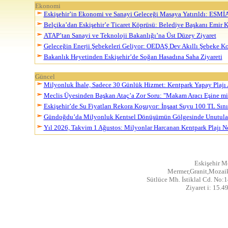
Ekonomi
Eskişehir’in Ekonomi ve Sanayi Geleceği Masaya Yatırıldı: ESM
Belçika’dan Eskişehir’e Ticaret Köprüsü: Belediye Başkanı Emir K
ATAP’tan Sanayi ve Teknoloji Bakanlığı’na Üst Düzey Ziyaret
Geleceğin Enerji Şebekeleri Geliyor: OEDAŞ Dev Akıllı Şebeke 
Bakanlık Heyetinden Eskişehir’de Soğan Hasadına Saha Ziyareti
Güncel
Milyonluk İhale, Sadece 30 Günlük Hizmet: Kentpark Yapay Plajı 
Meclis Üyesinden Başkan Ataç’a Zor Soru: "Makam Aracı Eşine mi 
Eskişehir’de Su Fiyatları Rekora Koşuyor: İnşaat Suyu 100 TL Sınır
Gündoğdu’da Milyonluk Kentsel Dönüşümün Gölgesinde Unutula
Yıl 2026, Takvim 1 Ağustos: Milyonlar Harcanan Kentpark Plajı 
Eskişehir M
Mermer,Granit,Mozaik
Sütlüce Mh. İstiklal Cd. No:1
Ziyaret i: 15.4