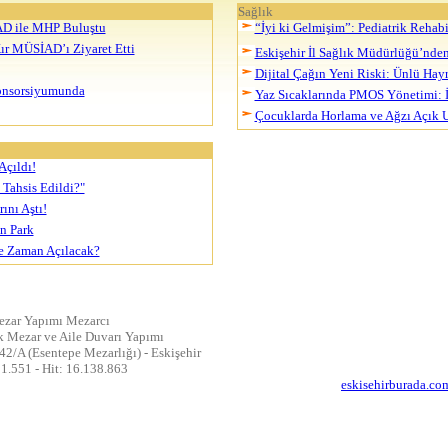
Sağlık
İAD ile MHP Buluştu
“İyi ki Gelmişim”: Pediatrik Reha
ır MÜSİAD’ı Ziyaret Etti
Eskişehir İl Sağlık Müdürlüğü’nde
Dijital Çağın Yeni Riski: Ünlü Hayra
Konsorsiyumunda
Yaz Sıcaklarında PMOS Yönetimi: İ
Çocuklarda Horlama ve Ağzı Açık Uy
Açıldı!
Tahsis Edildi?"
ını Aştı!
n Park
Ne Zaman Açılacak?
ezar Yapımı Mezarcı
 Mezar ve Aile Duvarı Yapımı
42/A (Esentepe Mezarlığı) - Eskişehir
91.551 - Hit: 16.138.863
eskisehirburada.co